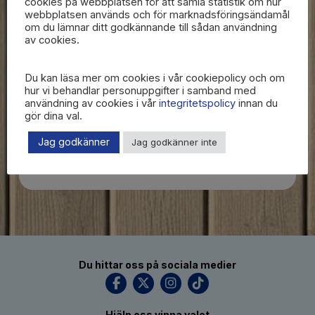
cookies på webbplatsen för att samla statistik om hur
genomtänkt, trivs bäst när du utforskar
webbplatsen används och för marknadsföringsändamål
om du lämnar ditt godkännande till sådan användning
nya platser och möter nya människor. Du
av cookies.
gillar när saker känns välgjorda och
genomförda – och ser alltid till att de blir
Du kan läsa mer om cookies i vår cookiepolicy och om
det. Du är den som förbereder sig,
hur vi behandlar personuppgifter i samband med
användning av cookies i vår
integritetspolicy
innan du
levererar och redan tänker på nästa steg.
gör dina val.
Du liknar Jessica Rosencrantz
Jag godkänner
Jag godkänner inte
Sveriges EU-minister
Du hittar oss på sociala medier
Hjälp oss vinna valet