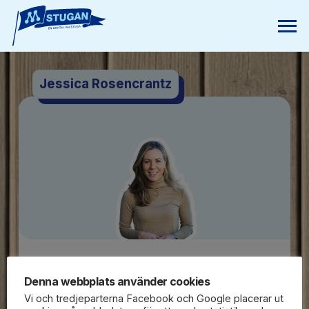
Jessica Rosencrantz
Denna webbplats använder cookies
Du är social, modern och har alltid koll på
Vi och tredjeparterna Facebook och Google placerar ut
vad som händer. Du är produktiv och