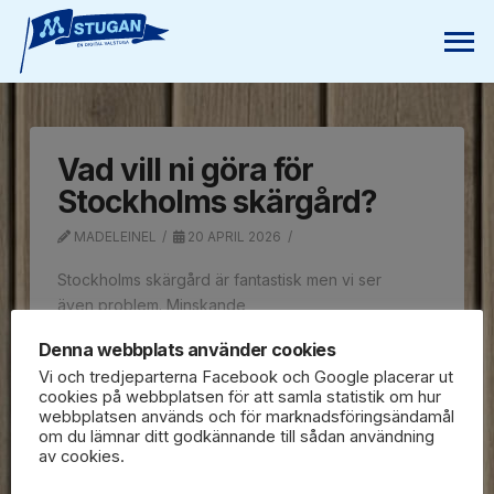
Vad vill ni göra för
Stockholms skärgård?
MADELEINEL
20 APRIL 2026
Stockholms skärgård är fantastisk men vi ser
även problem. Minskande
fiskbestånd, övergödning som skapar algblomning,
Denna webbplats använder cookies
skarvproblem och vattenbrist på många
Vi och tredjeparterna Facebook och Google placerar ut
öar. Den moderatledda regeringen har flyttat ut
cookies på webbplatsen för att samla statistik om hur
trålgränsen och det har redan gett resultat, men det
webbplatsen används och för marknadsföringsändamål
krävs att vi fortsätter värna och kämpa för att vår
om du lämnar ditt godkännande till sådan användning
av cookies.
fantastiska skärgård!