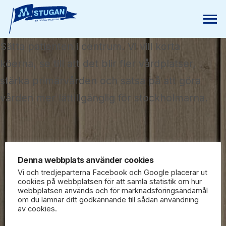
Sätta patienten i centrum. Vi vill korta
köerna, se till att det blir fler vårdplatser,
stärka primärvården och satsa på att göra
vården mer lättillgänglig för stockholmarna.
Denna webbplats använder cookies
Vi och tredjeparterna Facebook och Google placerar ut
cookies på webbplatsen för att samla statistik om hur
webbplatsen används och för marknadsföringsändamål
om du lämnar ditt godkännande till sådan användning
av cookies.