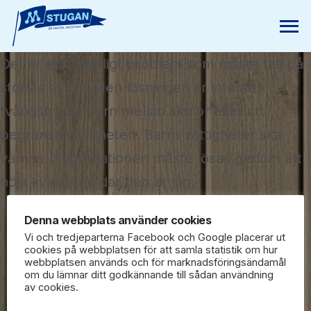
Det är ett allvarligt problem som måste tas på
största allvar. Men lösningen är inte att
tvångsbussa barn mellan skolor eller att
begränsa valfriheten. Barns rättigheter ska
värnas. Segregationen måste lösas genom att
höja kvaliteten där den är låg.
Denna webbplats använder cookies
Vi och tredjeparterna Facebook och Google placerar ut
cookies på webbplatsen för att samla statistik om hur
webbplatsen används och för marknadsföringsändamål
om du lämnar ditt godkännande till sådan användning
av cookies.