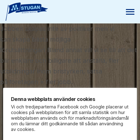
Jobben skapas inte av politiker men vi
kan skapa bästa möjliga
förutsättningar! Bland annat vill vi se till att det
blir enklare och billigare att anställa, fler
utbildningar inom bristyrken, satsa
på företagen = fler jobb.
Denna webbplats använder cookies
Vi och tredjeparterna Facebook och Google placerar ut
cookies på webbplatsen för att samla statistik om hur
webbplatsen används och för marknadsföringsändamål
om du lämnar ditt godkännande till sådan användning
av cookies.