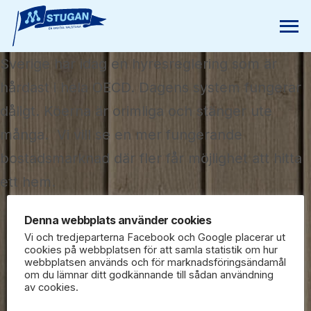
Sverige har idag en hyresreglering som är
hårdast i hela OECD. Dagens system fungerar
dåligt. Köerna är orimliga och stänger ute
många. Vi vill se en mer fungerande
bostadsmarknad där fler får möjlighet att hitta
ett hem.
Denna webbplats använder cookies
Vi och tredjeparterna Facebook och Google placerar ut
cookies på webbplatsen för att samla statistik om hur
webbplatsen används och för marknadsföringsändamål
om du lämnar ditt godkännande till sådan användning
av cookies.