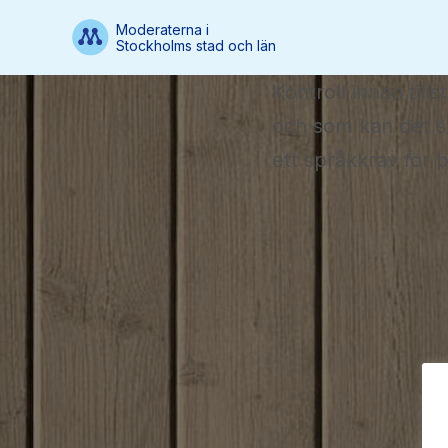
Moderaterna i
Stockholms stad och län
Kontroll innan til
och som kan det sv
ett språkkrav för