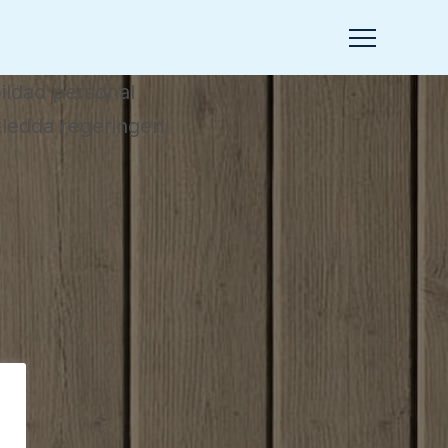
bildad personal
atledda regeringen