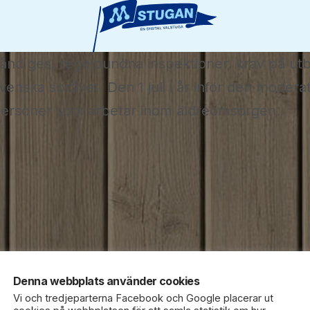
lstånd ges, regelbundna inspektioner, krav på ut
enska språket. Den 1 juli i år inför den moder
 personer som arbetar inom äldreomsorgen.
Denna webbplats använder cookies
Vi och tredjeparterna Facebook och Google placerar ut