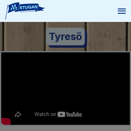
Tyresö