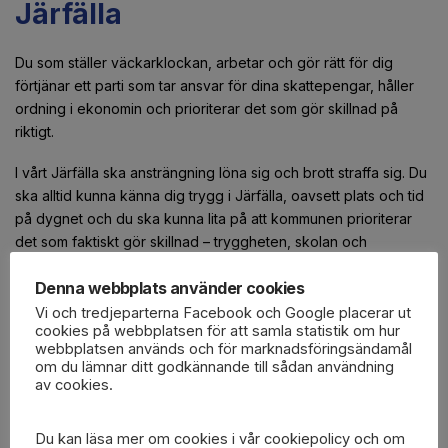
Järfälla
Du som ställer väckarklockan, arbetar och gör rätt för dig
förtjänar ett parti som tar ansvar för dina skattepengar, håller
ordning i ekonomin och prioriterar det som gör skillnad på
riktigt.
I vårt Järfälla ska ansträngning löna sig och brott straffa sig. Du
ska alltid kunna känna dig trygg i Järfälla, oavsett plats och tid
på dygnet och du ska kunna lita på att kommunen prioriterar
det som faktiskt gör skillnad – tryggheten, skolan och
omsorgen.
Denna webbplats använder cookies
Ordning i kommunens ekonomi är en förutsättning för att kunna
Vi och tredjeparterna Facebook och Google placerar ut
säkerställa bra skolor och en omsorg med hög kvalitet –
cookies på webbplatsen för att samla statistik om hur
webbplatsen används och för marknadsföringsändamål
samtidigt som vi håller nere skatten så att du får behålla mer av
om du lämnar ditt godkännande till sådan användning
dina egna pengar. I vårt Järfälla ska din ansträngning löna sig.
av cookies.
Vi vill också ge fler Järfällabor möjligheten att förverkliga sin
Du kan läsa mer om cookies i vår cookiepolicy och om
husdröm i trygga och trivsamma områden nära naturen. Därför